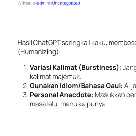
Written by
admin
in
Uncategorized
Hasil ChatGPT seringkali kaku, membosa
(Humanizing):
Variasi Kalimat (Burstiness):
Jang
kalimat majemuk.
Gunakan Idiom/Bahasa Gaul:
AI j
Personal Anecdote:
Masukkan peng
masa lalu, manusia punya.