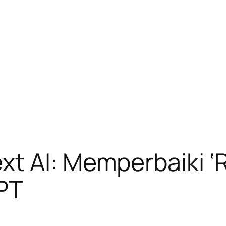
t AI: Memperbaiki ‘R
PT