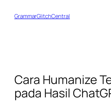
Skip
to
GrammarGlitchCentral
content
Cara Humanize Tex
pada Hasil ChatG